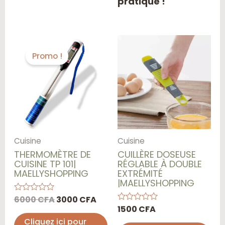
pratique !
Le
Le
prix
prix
Promo !
initial
actuel
était :
est :
6000 CFA.
3000 CFA.
Cuisine
Cuisine
THERMOMÈTRE DE
CUILLÈRE DOSEUSE
CUISINE TP 101|
RÉGLABLE À DOUBLE
MAELLYSHOPPING
EXTRÉMITÉ
|MAELLYSHOPPING
6000
CFA
3000
CFA
Note
0
1500
CFA
Note
sur
0
Cliquez ici pour
5
sur