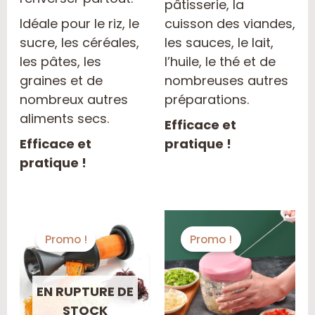
pâtisserie, la
Idéale pour le riz, le
cuisson des viandes,
sucre, les céréales,
les sauces, le lait,
les pâtes, les
l’huile, le thé et de
graines et de
nombreuses autres
nombreux autres
préparations.
aliments secs.
Efficace et
Efficace et
pratique !
pratique !
Le
Le
Pla
Ce
prix
prix
de
pro
Promo !
Promo !
initial
actuel
prix
a
était :
est :
300
plu
4500 CFA.
3500 CFA.
à
EN RUPTURE DE
600
var
STOCK
Les