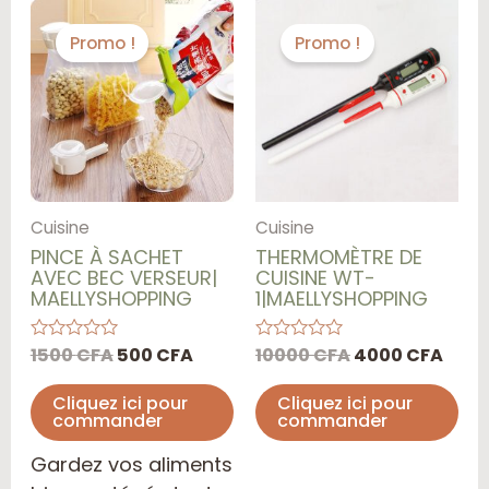
Le
Le
Le
Le
prix
prix
prix
prix
Promo !
Promo !
initial
actuel
initial
actu
était :
est :
était :
est :
1500 CFA.
500 CFA.
10000 CFA.
4000
Cuisine
Cuisine
PINCE À SACHET
THERMOMÈTRE DE
AVEC BEC VERSEUR|
CUISINE WT-
MAELLYSHOPPING
1|MAELLYSHOPPING
1500
CFA
500
CFA
10000
CFA
4000
CFA
Note
Note
0
0
sur
sur
Cliquez ici pour
Cliquez ici pour
5
5
commander
commander
Gardez vos aliments