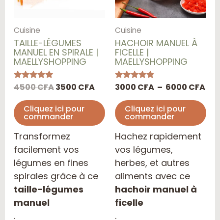
op
pe
Cuisine
Cuisine
êtr
TAILLE-LÉGUMES
HACHOIR MANUEL À
cho
MANUEL EN SPIRALE |
FICELLE |
MAELLYSHOPPING
MAELLYSHOPPING
sur
la
4500
CFA
3500
CFA
3000
CFA
–
6000
CFA
Note
Note
pa
5.00
4.67
sur 5
sur 5
du
Cliquez ici pour
Cliquez ici pour
commander
commander
pro
Transformez
Hachez rapidement
facilement vos
vos légumes,
légumes en fines
herbes, et autres
spirales grâce à ce
aliments avec ce
taille-légumes
hachoir manuel à
manuel
ficelle
.
.