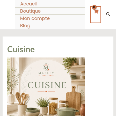
Trié
Aller
Accueil
du
au
Boutique
plus
Rec
récent
contenu
Mon compte
au
plus
Blog
ancien
Cuisine