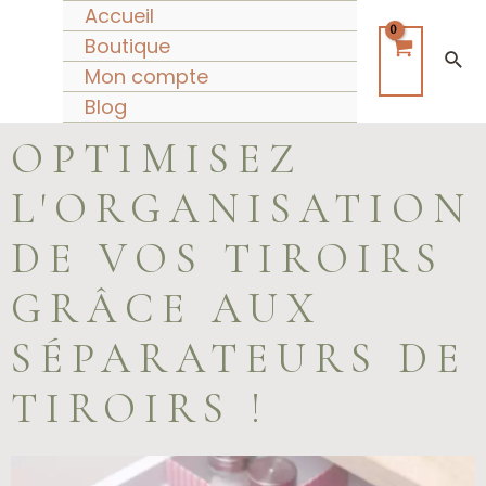
Aller
Accueil
au
Boutique
Rec
contenu
Mon compte
Blog
OPTIMISEZ
L'ORGANISATION
DE VOS TIROIRS
GRÂCE AUX
SÉPARATEURS DE
TIROIRS !