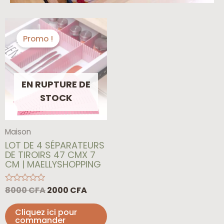
Le
Le
prix
prix
Promo !
initial
actuel
était :
est :
8000 CFA.
2000 CFA.
EN RUPTURE DE
STOCK
Maison
LOT DE 4 SÉPARATEURS
DE TIROIRS 47 CMX 7
CM | MAELLYSHOPPING
8000
CFA
2000
CFA
Note
0
sur
Cliquez ici pour
5
commander