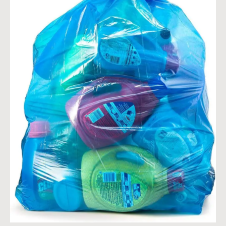
poubelles
bleus
clairs?