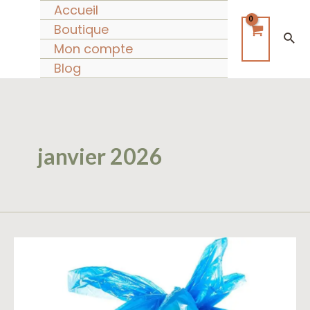
Aller
Accueil
au
Boutique
Rec
contenu
Mon compte
Blog
janvier 2026
Pourquoi
utiliser
des
sacs